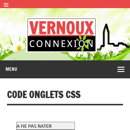
Skip
to
content
VERN
CONNEXION
MENU
CODE ONGLETS CSS
A NE PAS RATER