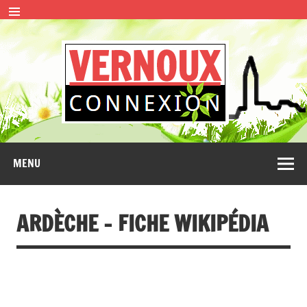
Skip
to
content
VERN
CONNEXION
MENU
ARDÈCHE – FICHE WIKIPÉDIA