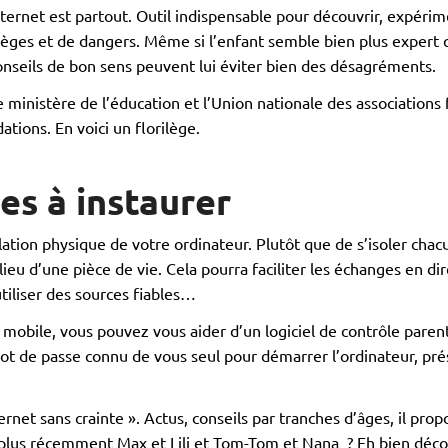
nternet est partout. Outil indispensable pour découvrir, expéri
ièges et de dangers. Même si l’enfant semble bien plus expert q
onseils de bon sens peuvent lui éviter bien des désagréments.
e ministère de l’éducation et l’Union nationale des associations 
tions. En voici un florilège.
les à instaurer
tion physique de votre ordinateur. Plutôt que de s’isoler chacu
ieu d’une pièce de vie. Cela pourra faciliter les échanges en dir
utiliser des sources fiables…
mobile, vous pouvez vous aider d’un logiciel de contrôle parenta
n mot de passe connu de vous seul pour démarrer l’ordinateur, p
nternet sans crainte ». Actus, conseils par tranches d’âges, il p
 plus récemment Max et Lili et Tom-Tom et Nana ? Eh bien décou