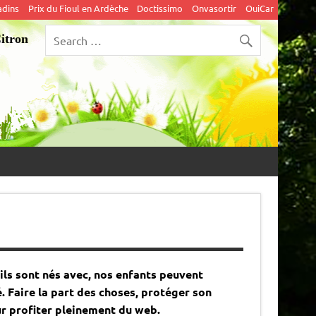
adins
Prix du Fioul en Ardèche
Doctissimo
Onvasortir
OuiCar
Citron
S’ils sont nés avec, nos enfants peuvent
 Faire la part des choses, protéger son
r profiter pleinement du web.