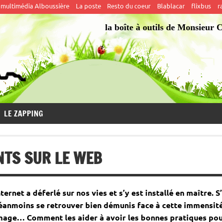
 multimédia Alboussière
La poste
Resto du coeur
Blablacar
flixbus
r
OUX
la boîte à outils de Monsieur 
LE ZAPPING
TS SUR LE WEB
nternet a déferlé sur nos vies et s’y est installé en maître. 
éanmoins se retrouver bien démunis face à cette immensité.
mage… Comment les aider à avoir les bonnes pratiques pou