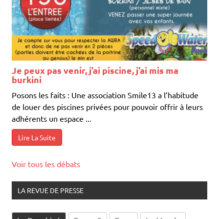
Je peux pas venir, j’ai piscine, j’ai mis ma
burkini
Posons les faits : Une association Smile13 a l’habitude
de louer des piscines privées pour pouvoir offrir à leurs
adhérents un espace ...
Lire La Suite
Voir tous les débats
LA REVUE DE PRESSE
Le Dauphiné
France3
Error
Le Monde
Error
01Net
Error