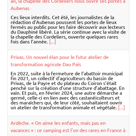
fermés au public pour les faire découvrir aux lecteurs
du Dauphiné libéré. La série continue avec la visite de
la chapelle des Cordeliers, ouverte quelques rares
fois dans l’année.
[...]
Privas. Un nouvel élan pour le futur atelier de
transformation agricole Dau Païs
En 2022, suite à la fermeture de l’abattoir municipal
fin 2021, un collectif d’agriculteurs du bassin de
Privas, de la Payre et du plateau du Coiron s’était
penché sur la création d’une structure d’abattage. En
vain. Et puis, en février 2024, une autre démarche a
germé, celle-ci en lien avec des castanéiculteurs et
des maraîchers qui, de leur côté, souhaitaient ouvrir
un atelier de transformation animale et végétale.
[...]
Ardèche. « On aime les enfants, mais pas en
vacances » : ce camping est l'un des rares en France à
être réservé aux adultes
Le camping Domaine de la plage, à Meyras en Sud-
Ardèche, propose 47 emplacements réservés aux
plus de 16 ans. Un concept pour l’instant très rare en