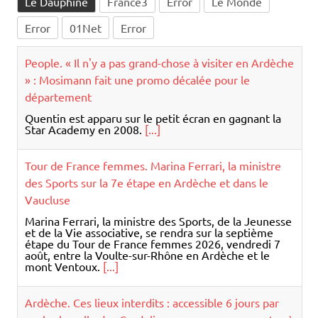
People. « Il n'y a pas grand-chose à visiter en Ardèche
» : Mosimann fait une promo décalée pour le
département
Quentin est apparu sur le petit écran en gagnant la
Star Academy en 2008.
[...]
Tour de France femmes. Marina Ferrari, la ministre
des Sports sur la 7e étape en Ardèche et dans le
Vaucluse
Marina Ferrari, la ministre des Sports, de la Jeunesse
et de la Vie associative, se rendra sur la septième
étape du Tour de France femmes 2026, vendredi 7
août, entre la Voulte-sur-Rhône en Ardèche et le
mont Ventoux.
[...]
Ardèche. Ces lieux interdits : accessible 6 jours par
an, la chapelle des Cordeliers nous ouvre ses portes à
Aubenas
Ces lieux interdits. Cet été, les journalistes de la
rédaction d’Aubenas poussent les portes de lieux