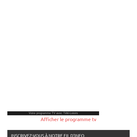
Ardèche. « C’est du jamais vu » : des milliers de
voitures endommagées chez les concessionnaires
automobiles après un épisode de grêle
Lors du violent épisode de grêle du 15 juillet,
plusieurs milliers de voitures ont été endommagées.
Parmi elles, certaines appartenaient aux
concessionnaires auto du bassin d’Aubenas. 80 % des
véhicules de chacun de leur parc ont été abîmés. Une
situation qui paralyse entièrement le commerce.
[...]
Votre
programme TV
avec Télé-Loisirs
Afficher le programme tv
INSCRIVEZ-VOUS À NOTRE FIL D’INFO
Email