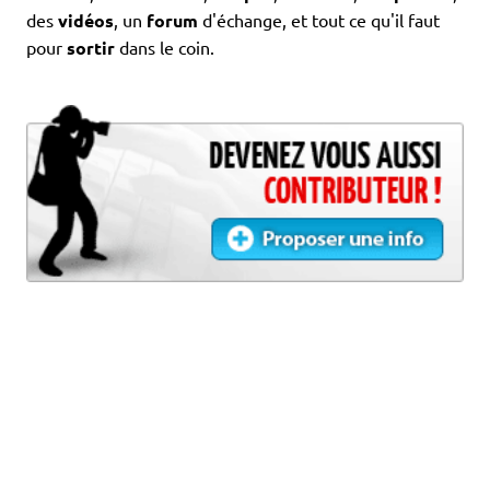
Rencontre. Élie Semoun pour la première fois au
Festival des humoristes : « La scène, c’est comme
une drogue dont on a envie toute sa vie »
La 37e édition du Festival national des humoristes de
Tournon-Tain se tiendra du 21 au 28 août. Élie
Semoun se produira pour la première fois à ce
rendez-vous de l’humour, lundi 24 août, à Tain-
l’Hermitage, avec son dernier spectacle à l’humour
piquant.
[...]
Ardèche. « Avec un bon entraînement, tout est
possible » : l’Hyrox, ce concept tendance qui séduit
aussi les Annonéens
Après la mode du crossfit, il y a quelques années,
c’est au tour de l’Hyrox, compétition de fitness
mêlant course à pied et exercices dits “fonctionnels”
de rencontrer un certain succès. Décryptage du
phénomène auprès d’un coach, de bénévoles et de
pratiquants.
[...]